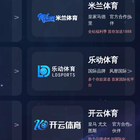
10.
October
2025
【悦·友邻】社群文化品牌正式发布