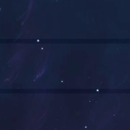
搜索
10.
October
2025
【悦·友邻】社群文化品牌正式发布