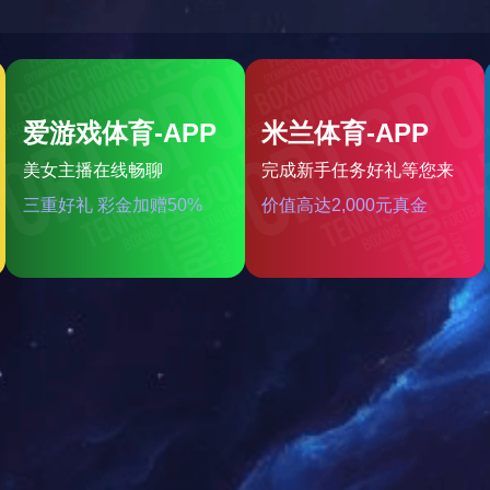
| 让幸福健康成为友邻新生活
12.
June
2025
匠心匠筑｜2025安全生产月启动