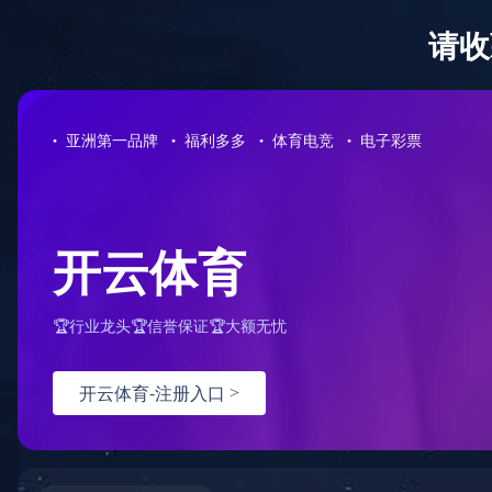
走进领地
产业服务
乐