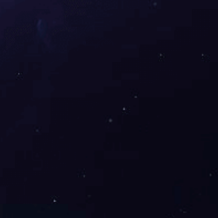
15.
April
2025
一棵松，美了一院山水