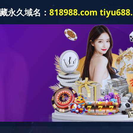
鱼页面在线登录
招标采购
投资者关系
加入我们
乐
信息披露
企业管治
投资者日志
投资者关系联