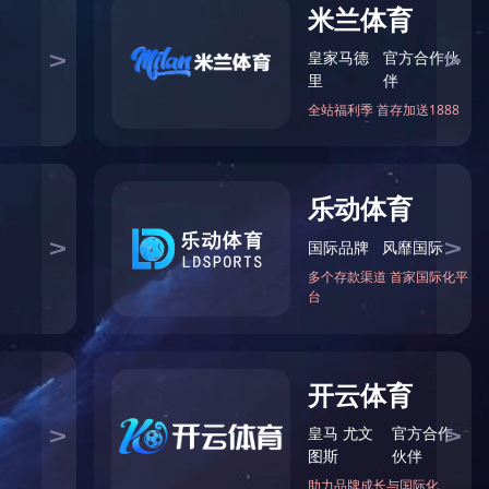
中
繁
EN
0.000
港元
领地控股06999.HK
香港联交所主板上市