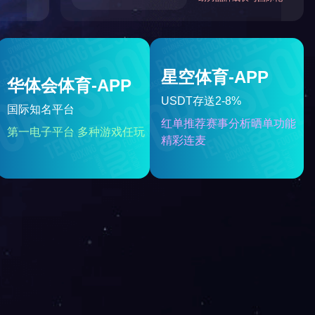
最高/港元
0.000
最低/港元
0.000
成交量/万股
0.000
成交额/万港元
0.000
截止
香港时间报价有十五分钟或以上延迟
资料来源：新浪财经